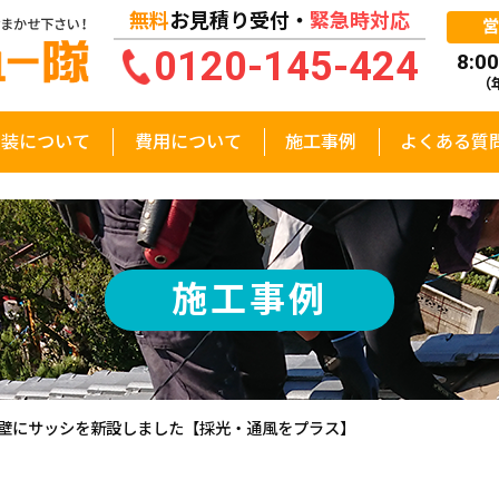
無料
お見積り受付・
緊急時対応
0120-145-424
8:0
（
塗装について
費用について
施工事例
よくある質
施工事例
壁にサッシを新設しました【採光・通風をプラス】